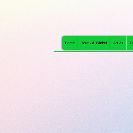
Home
Tour v.d. Winkel
Acties
K