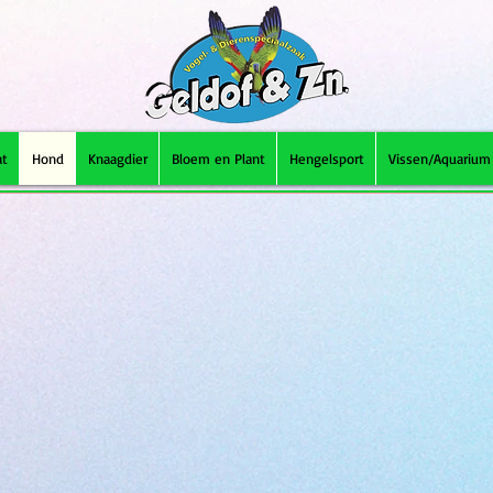
at
Hond
Knaagdier
Bloem en Plant
Hengelsport
Vissen/Aquarium